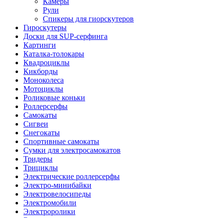
Камеры
Рули
Спикеры для гиорскутеров
Гироскутеры
Доски для SUP-серфинга
Картинги
Каталка-толокары
Квадроциклы
Кикборды
Моноколеса
Мотоциклы
Роликовые коньки
Роллерсерфы
Самокаты
Сигвеи
Снегокаты
Спортивные самокаты
Сумки для электросамокатов
Тридеры
Трициклы
Электрические роллерсерфы
Электро-минибайки
Электровелосипеды
Электромобили
Электроролики