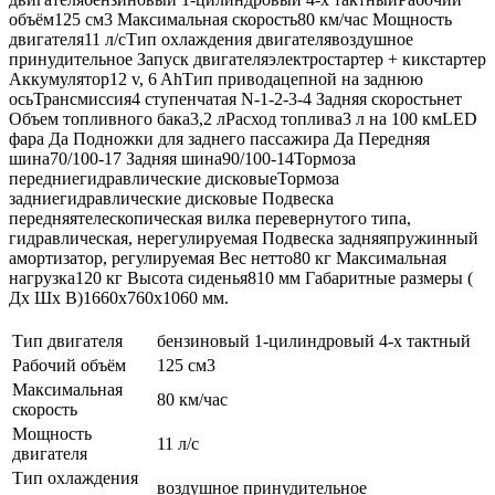
объём125 см3 Максимальная скорость80 км/час Мощность
двигателя11 л/сТип охлаждения двигателявоздушное
принудительное Запуск двигателяэлектростартер + кикстартер
Аккумулятор12 v, 6 AhТип приводацепной на заднюю
осьТрансмиссия4 ступенчатая N-1-2-3-4 Задняя скоростьнет
Объем топливного бака3,2 лРасход топлива3 л на 100 кмLED
фара Да Подножки для заднего пассажира Да Передняя
шина70/100-17 Задняя шина90/100-14Тормоза
передниегидравлические дисковыеТормоза
задниегидравлические дисковые Подвеска
передняятелескопическая вилка перевернутого типа,
гидравлическая, нерегулируемая Подвеска задняяпружинный
амортизатор, регулируемая Вес нетто80 кг Максимальная
нагрузка120 кг Высота сиденья810 мм Габаритные размеры (
Дх Шх В)1660x760x1060 мм.
Тип двигателя
бензиновый 1-цилиндровый 4-х тактный
Рабочий объём
125 см3
Максимальная
80 км/час
скорость
Мощность
11 л/с
двигателя
Тип охлаждения
воздушное принудительное