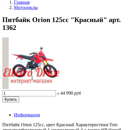
Главная
Мотоциклы
Питбайк Orion 125cc "Красный" арт.
1362
44 990
руб
x
Информация
Питбайк Orion 125cc, цвет Красный Характеристики:Тип
двигателябензиновый 1-цилиндровый 4-х тактныйРабочий