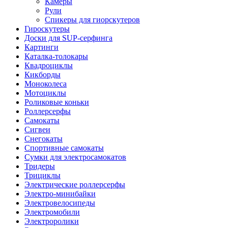
Камеры
Рули
Спикеры для гиорскутеров
Гироскутеры
Доски для SUP-серфинга
Картинги
Каталка-толокары
Квадроциклы
Кикборды
Моноколеса
Мотоциклы
Роликовые коньки
Роллерсерфы
Самокаты
Сигвеи
Снегокаты
Спортивные самокаты
Сумки для электросамокатов
Тридеры
Трициклы
Электрические роллерсерфы
Электро-минибайки
Электровелосипеды
Электромобили
Электроролики