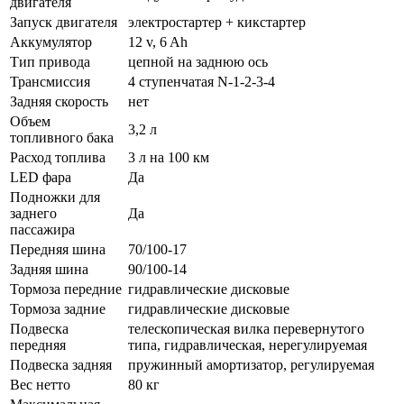
двигателя
Запуск двигателя
электростартер + кикстартер
Аккумулятор
12 v, 6 Ah
Тип привода
цепной на заднюю ось
Трансмиссия
4 ступенчатая N-1-2-3-4
Задняя скорость
нет
Объем
3,2 л
топливного бака
Расход топлива
3 л на 100 км
LED фара
Да
Подножки для
заднего
Да
пассажира
Передняя шина
70/100-17
Задняя шина
90/100-14
Тормоза передние
гидравлические дисковые
Тормоза задние
гидравлические дисковые
Подвеска
телескопическая вилка перевернутого
передняя
типа, гидравлическая, нерегулируемая
Подвеска задняя
пружинный амортизатор, регулируемая
Вес нетто
80 кг