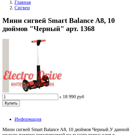
Главная
Сигвеи
Мини сигвей Smart Balance A8, 10
дюймов "Черный" арт. 1368
18 990
руб
x
Информация
Мини сигвей Smart Balance A8, 10 дюймов Черный.У данной
модели помимо регулируемой по высоте ручки идет в