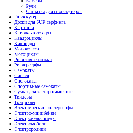
Камеры
Рули
Спикеры для гиорскутеров
Гироскутеры
Доски для SUP-серфинга
Картинги
Каталка-толокары
Квадроциклы
Кикборды
Моноколеса
Мотоциклы
Роликовые коньки
Роллерсерфы
Самокаты
Сигвеи
Снегокаты
Спортивные самокаты
Сумки для электросамокатов
Тридеры
Трициклы
Электрические роллерсерфы
Электро-минибайки
Электровелосипеды
Электромобили
Электроролики