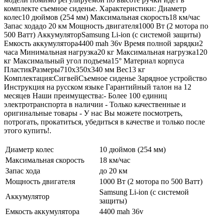
комплекте съемное сиденье. Характеристики: Диаметр
колес10 дюймов (254 мм) Максимальная скорость18 км/час
Запас ходадо 20 км Мощность двигателя1000 Вт (2 мотора по
500 Ватт) АккумуляторSamsung Li-ion (с системой защиты)
Емкость аккумулятора4400 mah 36v Время полной зарядки2
часа Минимальная нагрузка20 кг Максимальная нагрузка120
кг Максимальный угол подъема15° Материал корпуса
ПластикРазмеры710х350х340 мм Вес13 кг
Комплектация:СигвейСъемное сиденье Зарядное устройство
Инструкция на русском языке Гарантийный талон на 12
месяцев Наши преимущества:- Более 100 единиц
электротранспорта в наличии - Только качественные и
оригинальные товары - У нас Вы можете посмотреть,
потрогать, прокатиться, убедиться в качестве и только после
этого купить!.
Диаметр колес
10 дюймов (254 мм)
Максимальная скорость
18 км/час
Запас хода
до 20 км
Мощность двигателя
1000 Вт (2 мотора по 500 Ватт)
Samsung Li-ion (с системой
Аккумулятор
защиты)
Емкость аккумулятора
4400 mah 36v