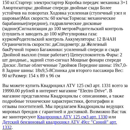
150 кг.Стартер: электростартер Коробка передач: механика 3+1
Амортизаторы: двойные спереди двойные сзади Более
устойчив на поворотах Ходовка усиленная (ступечный узел и
шаровые)Max скорость: 60 км/часТормоза: механические
барабанные(передние), гидравлические дисковые
(задние)Сигнализация до 100 метровРодительский контроль
(глушить и заводить до 100 м)Регулировка газа:
куркомРодительский контроль Аккумуляторы: 12 В/4AH
Ограничитель скорости: даСпидометр: да Железный
бакРучной тормоз Багажники: усиленный спереди и сзади
Двойной выхлоп (тише работает) Цепеуспокоитель Фары: 2
шт диодные., задний стоп-сигнал Мощные фонари спереди
Диски: Литые облегченные 7дюймов Передние шины: 19х7,0-
8 Задние шины: 18х9,5-8Спинка для второго пассажира Вес:
90 кгРазмер: 154 х 89 х 96 см
Вы можете купить Квадроцикл ATV 125 см3 арт. 1331 всего за
19990.00 рублей в интернет магазине "Electro Drive". В
магазине представлены Квадроциклы с описаниями, а также
подробные технические характеристики, фотографии и
отзывы посетителей. Мы предлагаем Квадроциклы ведущих
мировых брендов с гарантией и доставкой. Возможно Вас так
же заинтересуют
Квадроцикл ATV 125 см3 арт. 1330
или
Детский бензиновый квадроцикл ATV 49cc "Синий" арт.
1332
.