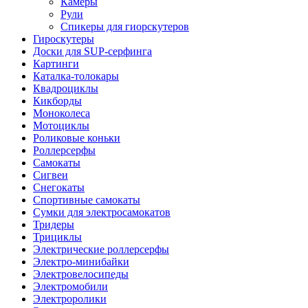
Камеры
Рули
Спикеры для гиорскутеров
Гироскутеры
Доски для SUP-серфинга
Картинги
Каталка-толокары
Квадроциклы
Кикборды
Моноколеса
Мотоциклы
Роликовые коньки
Роллерсерфы
Самокаты
Сигвеи
Снегокаты
Спортивные самокаты
Сумки для электросамокатов
Тридеры
Трициклы
Электрические роллерсерфы
Электро-минибайки
Электровелосипеды
Электромобили
Электроролики