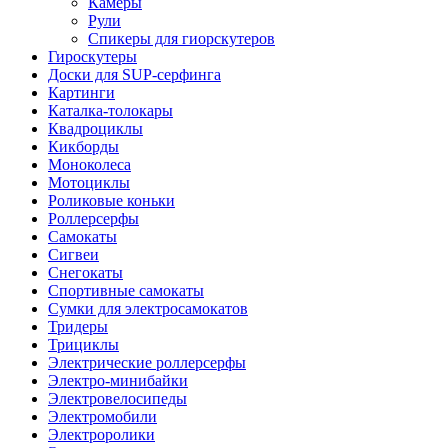
Камеры
Рули
Спикеры для гиорскутеров
Гироскутеры
Доски для SUP-серфинга
Картинги
Каталка-толокары
Квадроциклы
Кикборды
Моноколеса
Мотоциклы
Роликовые коньки
Роллерсерфы
Самокаты
Сигвеи
Снегокаты
Спортивные самокаты
Сумки для электросамокатов
Тридеры
Трициклы
Электрические роллерсерфы
Электро-минибайки
Электровелосипеды
Электромобили
Электроролики