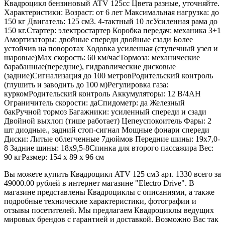
Квадроцикл бензиновый ATV 125сс Цвета разные, уточняйте.
Характеристики: Возраст: от 6 лет Максимальная нагрузка: до
150 кг Двигатель: 125 см3. 4-тактный 10 лсУсиленная рама до
150 кг.Стартер: электростартер Коробка передач: механика 3+1
Амортизаторы: двойные спереди двойные сзади Более
устойчив на поворотах Ходовка усиленная (ступечный узел и
шаровые)Max скорость: 60 км/часТормоза: механические
барабанные(передние), гидравлические дисковые
(задние)Сигнализация до 100 метровРодительский контроль
(глушить и заводить до 100 м)Регулировка газа:
куркомРодительский контроль Аккумуляторы: 12 В/4AH
Ограничитель скорости: даСпидометр: да Железный
бакРучной тормоз Багажники: усиленный спереди и сзади
Двойной выхлоп (тише работает) Цепеуспокоитель Фары: 2
шт диодные., задний стоп-сигнал Мощные фонари спереди
Диски: Литые облегченные 7дюймов Передние шины: 19х7,0-
8 Задние шины: 18х9,5-8Спинка для второго пассажира Вес:
90 кгРазмер: 154 х 89 х 96 см
Вы можете купить Квадроцикл ATV 125 см3 арт. 1330 всего за
49000.00 рублей в интернет магазине "Electro Drive". В
магазине представлены Квадроциклы с описаниями, а также
подробные технические характеристики, фотографии и
отзывы посетителей. Мы предлагаем Квадроциклы ведущих
мировых брендов с гарантией и доставкой. Возможно Вас так