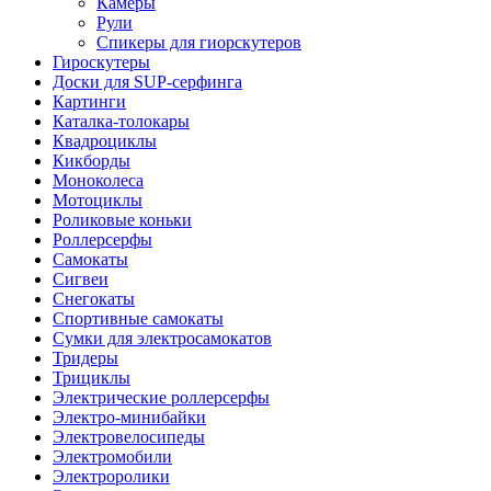
Камеры
Рули
Спикеры для гиорскутеров
Гироскутеры
Доски для SUP-серфинга
Картинги
Каталка-толокары
Квадроциклы
Кикборды
Моноколеса
Мотоциклы
Роликовые коньки
Роллерсерфы
Самокаты
Сигвеи
Снегокаты
Спортивные самокаты
Сумки для электросамокатов
Тридеры
Трициклы
Электрические роллерсерфы
Электро-минибайки
Электровелосипеды
Электромобили
Электроролики