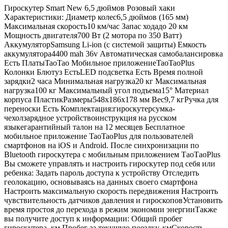
Гироскутер Smart New 6,5 дюймов Розовый хаки
Характеристики: Диаметр колес6,5 дюймов (165 мм)
Максимальная скорость10 км/час Запас ходадо 20 км
Мощность двигателя700 Вт (2 мотора по 350 Ватт)
АккумуляторSamsung Li-ion (с системой защиты) Емкость
аккумулятора4400 mah 36v Автоматическая самобалансировка
Есть ПлатыTaoTao Мобильное приложениеTaoTaoPlus
Колонки Блютуз ЕстьLED подсветка Есть Время полной
зарядки2 часа Минимальная нагрузка20 кг Максимальная
нагрузка100 кг Максимальный угол подъема15° Материал
корпуса ПластикРазмеры548х186х178 мм Вес9,7 кгРучка для
переноски Есть Комплектация:гироскутерсумка-
чехолзарядное устройствоинструкция на русском
языкегарантийный талон на 12 месяцев Бесплатное
мобильное приложение TaoTaoPlus для пользователей
смартфонов на iOS и Android. После синхронизации по
Bluetooth гироскутера с мобильным приложением ТаоТаоPlus
Вы сможете управлять и настроить гироскутер под себя или
ребенка: Задать пароль доступа к устройству Отследить
геолокацию, основываясь на данных своего смартфона
Настроить максимальную скорость передвижения Настроить
чувствительность датчиков давления и гироскоповУстановить
время простоя до перехода в режим экономии энергииТакже
вы получите доступ к информации: Общий пробег
гироскутера, км Пробег за текущую поездку, кмСкорость