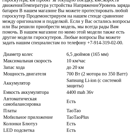
движенияТемпература устройства НапряжениеУровень заряда
батареи В нашем магазине Вы можете протестировать любой
гироскутер Продемонстрируем на нашем стенде сравнение
между оригиналом и подделкой. Если у Вас остались вопросы
или Вы решили приобрести модель, мы всегда рады Вам
помочь. В нашем магазине по мимо этой модели также есть
другие модели гироскутеров. Любые вопросы Вы можете
задать нашим специалистам по телефону +7-914-319-02-00.
Диаметр колес
6,5 дюймов (165 мм)
Максимальная скорость
10 км/час
Запас хода
до 20 км
Мощность двигателя
700 Вт (2 мотора по 350 Ватт)
Samsung Li-ion (с системой
Аккумулятор
защиты)
Емкость аккумулятора
4400 mah 36v
Автоматическая
Есть
самобалансировка
Платы
TaoTao
Мобильное приложение
TaoTaoPlus
Колонки Блютуз
Есть
LED подсветка
Есть