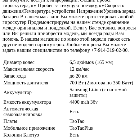
гироскутера, км Пробег за текущую поездку, кмСкорость
движенияТемпература устройства НапряжениеУровень заряда
батареи В нашем магазине Вы можете протестировать любой
гироскутер Продемонстрируем на нашем стенде сравнение
между оригиналом и подделкой. Если у Вас остались вопросы
или Вы решили приобрести модель, мы всегда рады Вам
помочь. В нашем магазине по мимо этой модели также есть
другие модели гироскутеров. Любые вопросы Вы можете
задать нашим специалистам по телефону +7-914-319-02-00.
Диаметр колес
6,5 дюймов (165 мм)
Максимальная скорость
12 км/час
Запас хода
до 20 км
Мощность двигателя
700 Вт (2 мотора по 350 Ватт)
Samsung Li-ion (с системой
Аккумулятор
защиты)
Емкость аккумулятора
4400 mah 36v
Автоматическая
Есть
самобалансировка
Платы
TaoTao
Мобильное приложение
TaoTaoPlus
Колонки Блютуз
Есть