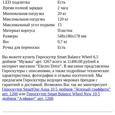
LED подсветка
Есть
Время полной зарядки
2 часа
Минимальная нагрузка
20 кг
Максимальная нагрузка
120 кг
Максимальный угол подъема
15
Материал корпуса
Пластик
Размеры
548х186х178 мм
Вес
9,7 кг
Ручка для переноски
Есть
Вы можете купить Гироскутер Smart Balance Wheel 6,5
дюймов "Музыка" арт. 1267 всего за 11490.00 рублей в
интернет магазине "Electro Drive". В магазине представлены
Гироскутеры с описаниями, а также подробные технические
характеристики, фотографии и отзывы посетителей. Мы
предлагаем Гироскутеры ведущих мировых брендов с
гарантией и доставкой. Возможно Вас так же заинтересуют
Гироскутер SmartOne Aqua 10,5 дюймов "Зеленый граффити"
арт. 1266
или
Гироскутер Smart Balance Wheel New 10,5
дюймов "Алфавит" арт. 1268
.