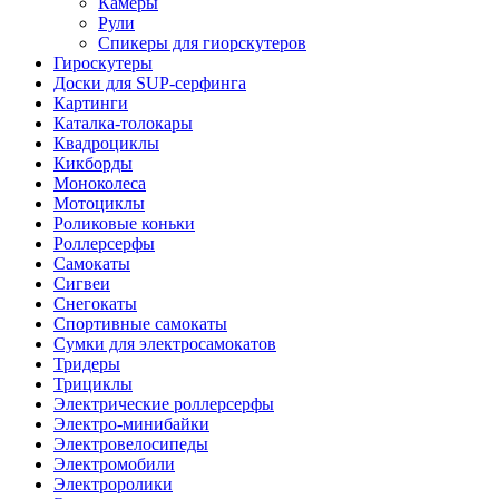
Камеры
Рули
Спикеры для гиорскутеров
Гироскутеры
Доски для SUP-серфинга
Картинги
Каталка-толокары
Квадроциклы
Кикборды
Моноколеса
Мотоциклы
Роликовые коньки
Роллерсерфы
Самокаты
Сигвеи
Снегокаты
Спортивные самокаты
Сумки для электросамокатов
Тридеры
Трициклы
Электрические роллерсерфы
Электро-минибайки
Электровелосипеды
Электромобили
Электроролики