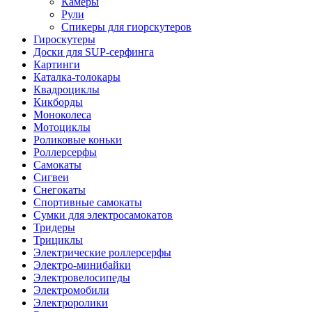
Камеры
Рули
Спикеры для гиорскутеров
Гироскутеры
Доски для SUP-серфинга
Картинги
Каталка-толокары
Квадроциклы
Кикборды
Моноколеса
Мотоциклы
Роликовые коньки
Роллерсерфы
Самокаты
Сигвеи
Снегокаты
Спортивные самокаты
Сумки для электросамокатов
Тридеры
Трициклы
Электрические роллерсерфы
Электро-минибайки
Электровелосипеды
Электромобили
Электроролики