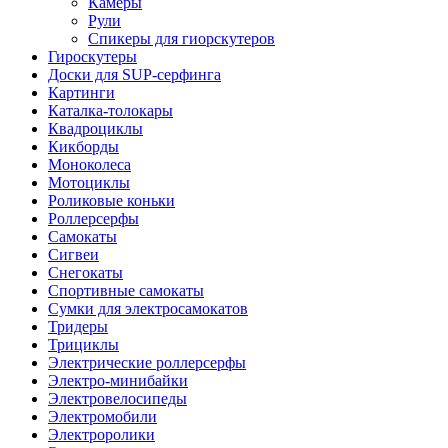
Камеры
Рули
Спикеры для гиорскутеров
Гироскутеры
Доски для SUP-серфинга
Картинги
Каталка-толокары
Квадроциклы
Кикборды
Моноколеса
Мотоциклы
Роликовые коньки
Роллерсерфы
Самокаты
Сигвеи
Снегокаты
Спортивные самокаты
Сумки для электросамокатов
Тридеры
Трициклы
Электрические роллерсерфы
Электро-минибайки
Электровелосипеды
Электромобили
Электроролики