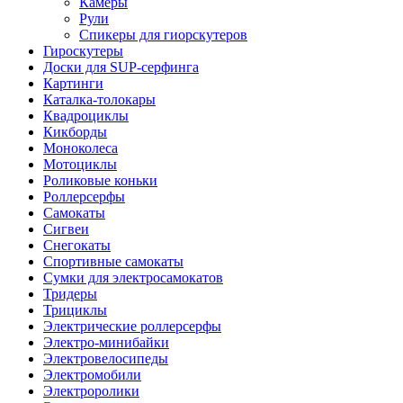
Камеры
Рули
Спикеры для гиорскутеров
Гироскутеры
Доски для SUP-серфинга
Картинги
Каталка-толокары
Квадроциклы
Кикборды
Моноколеса
Мотоциклы
Роликовые коньки
Роллерсерфы
Самокаты
Сигвеи
Снегокаты
Спортивные самокаты
Сумки для электросамокатов
Тридеры
Трициклы
Электрические роллерсерфы
Электро-минибайки
Электровелосипеды
Электромобили
Электроролики