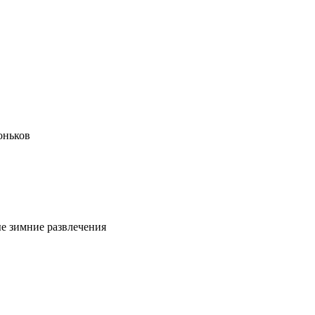
оньков
ые зимние развлечения