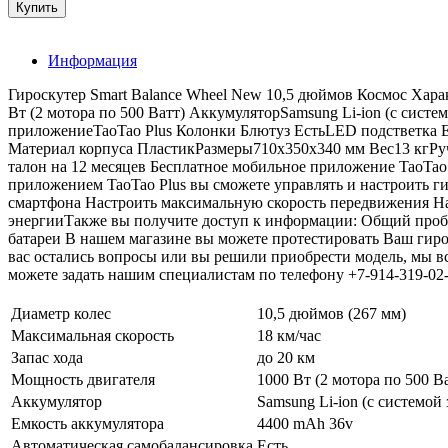
Информация
Гироскутер Smart Balance Wheel New 10,5 дюймов Космос Хара
Вт (2 мотора по 500 Ватт) АккумуляторSamsung Li-ion (с сис
приложениеTaoTao Plus Колонки Блютуз ЕстьLED подстветка Е
Материал корпуса ПластикРазмеры710х350х340 мм Вес13 кгРуч
талон на 12 месяцев Бесплатное мобильное приложение TaoTao 
приложением TaoTao Plus вы сможете управлять и настроить ги
смартфона Настроить максимальную скорость передвижения Нас
энергииТакже вы получите доступ к информации: Общий пробе
батареи В нашем магазине вы можете протестировать Ваш гир
вас остались вопросы или вы решили приобрести модель, мы в
можете задать нашим специалистам по телефону +7-914-319-02-
Диаметр колес
10,5 дюймов (267 мм)
Максимальная скорость
18 км/час
Запас хода
до 20 км
Мощность двигателя
1000 Вт (2 мотора по 500 В
Аккумулятор
Samsung Li-ion (с системой
Емкость аккумулятора
4400 mAh 36v
Автоматическая самобалансировка
Есть