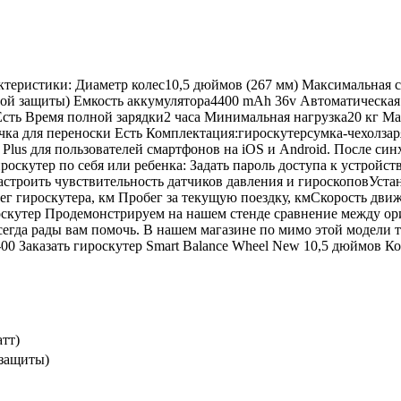
ктеристики: Диаметр колес10,5 дюймов (267 мм) Максимальная с
темой защиты) Емкость аккумулятора4400 mAh 36v Автоматическ
сть Время полной зарядки2 часа Минимальная нагрузка20 кг М
ка для переноски Есть Комплектация:гироскутерсумка-чехолза
Plus для пользователей смартфонов на iOS и Android. После си
роскутер по себя или ребенка: Задать пароль доступа к устройс
троить чувствительность датчиков давления и гироскоповУстан
г гироскутера, км Пробег за текущую поездку, кмСкорость дви
оскутер Продемонстрируем на нашем стенде сравнение между ор
сегда рады вам помочь. В нашем магазине по мимо этой модели 
00 Заказать гироскутер Smart Balance Wheel New 10,5 дюймов Ко
атт)
 защиты)