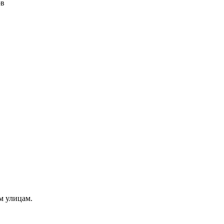
ов
м улицам.