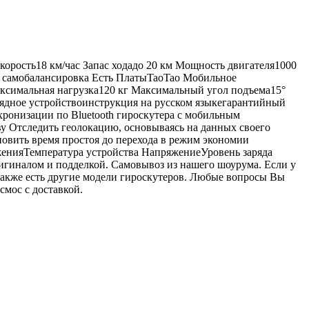
корость18 км/час Запас ходадо 20 км Мощность двигателя1000
ая самобалансировка Есть ПлатыTaoTao Мобильное
аксимальная нагрузка120 кг Максимальный угол подъема15°
рядное устройствоинструкция на русском языкегарантийный
нхронизации по Bluetooth гироскутера с мобильным
тву Отследить геолокацию, основываясь на данных своего
овить время простоя до перехода в режим экономии
женияТемпература устройства НапряжениеУровень заряда
игиналом и подделкой. Самовывоз из нашего шоурума. Если у
также есть другие модели гироскутеров. Любые вопросы Вы
смос с доставкой.