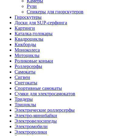
Камеры
Рули
Спикеры для гиорскутеров
Гироскутеры
Доски для SUP-серфинга
Картинги
Каталка-толокары
Квадроциклы
Кикборды
Моноколеса
Мотоциклы
Роликовые коньки
Роллерсерфы
Самокаты
Сигвеи
Снегокаты
Спортивные самокаты
Сумки для электросамокатов
Тридеры
Трициклы
Электрические роллерсерфы
Электро-минибайки
Электровелосипеды
Электромобили
Электроролики