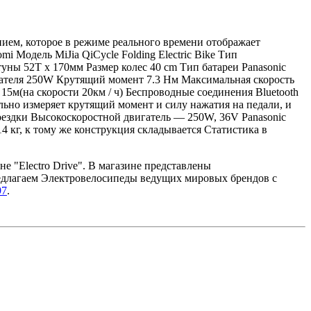
ием, которое в режиме реального времени отображает
 Модель MiJia QiCycle Folding Electric Bike Тип
ы 52T x 170мм Размер колес 40 cm Тип батареи Panasonic
гателя 250W Крутящий момент 7.3 Нм Максимальная скорость
15м(на скорости 20км / ч) Беспроводные соединения Bluetooth
ьно измеряет крутящий момент и силу нажатия на педали, и
ездки Высокоскоростной двигатель — 250W, 36V Panasonic
 кг, к тому же конструкция складывается Статистика в
не "Electro Drive". В магазине представлены
редлагаем Электровелосипеды ведущих мировых брендов с
97
.