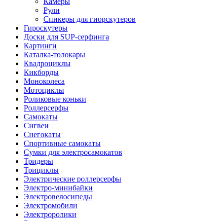
Камеры
Рули
Спикеры для гиорскутеров
Гироскутеры
Доски для SUP-серфинга
Картинги
Каталка-толокары
Квадроциклы
Кикборды
Моноколеса
Мотоциклы
Роликовые коньки
Роллерсерфы
Самокаты
Сигвеи
Снегокаты
Спортивные самокаты
Сумки для электросамокатов
Тридеры
Трициклы
Электрические роллерсерфы
Электро-минибайки
Электровелосипеды
Электромобили
Электроролики