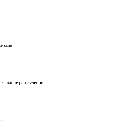
оньков
ые зимние развлечения
ов