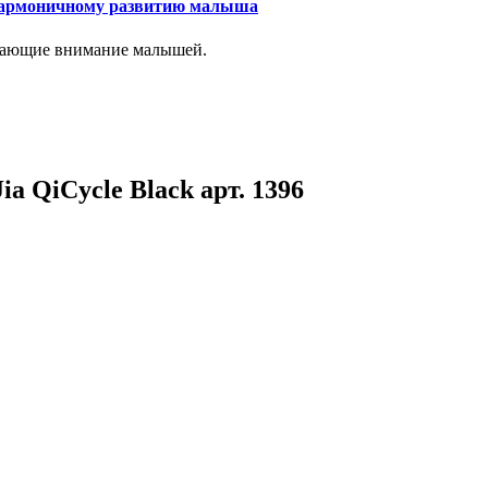
 гармоничному развитию малыша
лекающие внимание малышей.
a QiCycle Black арт. 1396