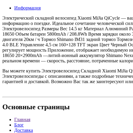
Информация
Электрический складной велосипед Xiaomi MiJia QiCycle — ва
информацию о поездке. Идеальное сочетание человеческой силы
Электровелосипед Размеры Вес 14.5 кг Материал Алюминий Ра
18650 Объем батареи 5800mAh / 208.8Wh Время зарядки около
двигателя 20км / ч Тормоз Shimano IM31 задний тормоз Тормоз
4.0 BLE Управление 4,5 см 160×128 TFT экран Цвет Черный О
регулирует мощность Приложение, отображает необходимую ин
18650 20×2900mAh —литий-ионный аккумулятор Shimano Nexus —
реальном времени — скорость, расстояние, потраченные кал
Вы можете купить Электровелосипед Складной Xiaomi MiJia QiCy
Электровелосипеды с описаниями, а также подробные техниче
гарантией и доставкой. Возможно Вас так же заинтересуют
ил
Основные
страницы
Главная
Блог
Доставка