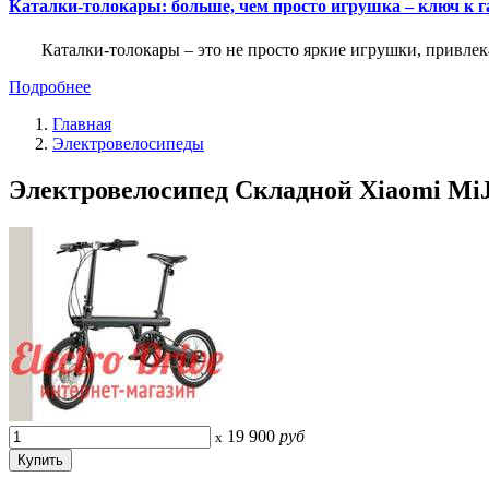
Каталки-толокары: больше, чем просто игрушка – ключ к
Каталки-толокары – это не просто яркие игрушки, прив
Подробнее
Главная
Электровелосипеды
Электровелосипед Складной Xiaomi MiJi
19 900
руб
x