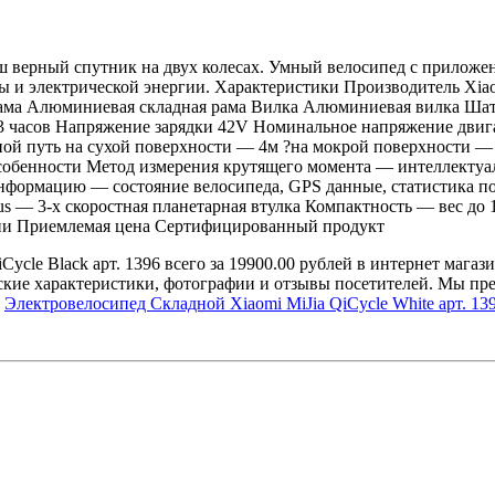
ш верный спутник на двух колесах. Умный велосипед с приложен
 и электрической энергии. Характеристики Производитель Xiaomi
ма Алюминиевая складная рама Вилка Алюминиевая вилка Шатун
 3 часов Напряжение зарядки 42V Номинальное напряжение дви
ной путь на сухой поверхности — 4м ?на мокрой поверхности — 
собенности Метод измерения крутящего момента — интеллектуал
формацию — состояние велосипеда, GPS данные, статистика по
 3-х скоростная планетарная втулка Компактность — вес до 14
ории Приемлемая цена Сертифицированный продукт
cle Black арт. 1396 всего за 19900.00 рублей в интернет магази
ские характеристики, фотографии и отзывы посетителей. Мы п
и
Электровелосипед Складной Xiaomi MiJia QiCycle White арт. 13