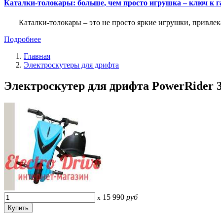
Каталки-толокары: больше, чем просто игрушка – ключ к
Каталки-толокары – это не просто яркие игрушки, прив
Подробнее
Главная
Электроскутеры для дрифта
Электроскутер для дрифта PowerRider 3
15 990
руб
x