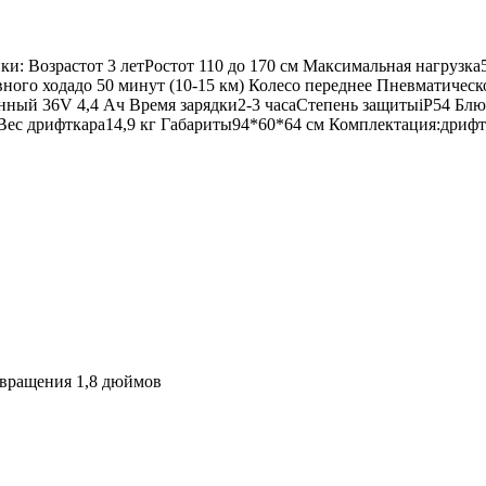
ки: Возрастот 3 летРостот 110 до 170 см Максимальная нагруз
ого ходадо 50 минут (10-15 км) Колесо переднее Пневматическ
ный 36V 4,4 Ач Время зарядки2-3 часаСтепень защитыiP54 Блют
ес дрифткара14,9 кг Габариты94*60*64 см Комплектация:дрифтк
 вращения 1,8 дюймов