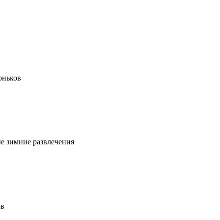
оньков
ые зимние развлечения
ов