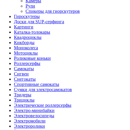
Камеры
Рули
Спикеры для гиорскутеров
Гироскутеры
Доски для SUP-серфинга
Картинги
Каталка-толокары
Квадроциклы
Кикборды
Моноколеса
Мотоциклы
Роликовые коньки
Роллерсерфы
Самокаты
Сигвеи
Снегокаты
Спортивные самокаты
Сумки для электросамокатов
Тридеры
Трициклы
Электрические роллерсерфы
Электро-минибайки
Электровелосипеды
Электромобили
Электроролики