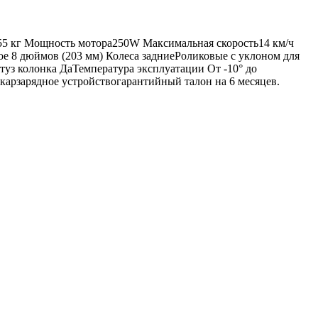
ка55 кг Мощность мотора250W Максимальная скорость14 км/ч
ое 8 дюймов (203 мм) Колеса задниеРоликовые с уклоном для
уз колонка ДаТемпература эксплуатации От -10° до
арзарядное устройствогарантийный талон на 6 месяцев.