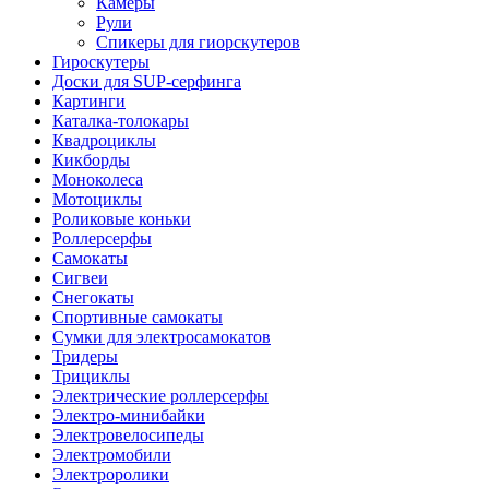
Камеры
Рули
Спикеры для гиорскутеров
Гироскутеры
Доски для SUP-серфинга
Картинги
Каталка-толокары
Квадроциклы
Кикборды
Моноколеса
Мотоциклы
Роликовые коньки
Роллерсерфы
Самокаты
Сигвеи
Снегокаты
Спортивные самокаты
Сумки для электросамокатов
Тридеры
Трициклы
Электрические роллерсерфы
Электро-минибайки
Электровелосипеды
Электромобили
Электроролики