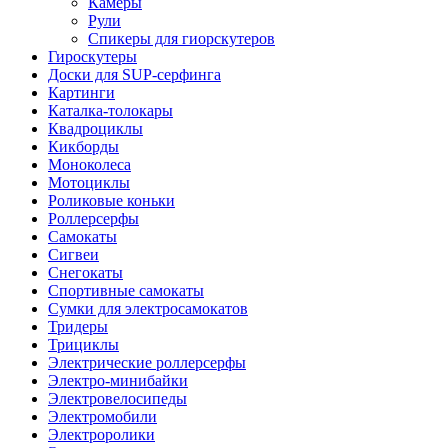
Камеры
Рули
Спикеры для гиорскутеров
Гироскутеры
Доски для SUP-серфинга
Картинги
Каталка-толокары
Квадроциклы
Кикборды
Моноколеса
Мотоциклы
Роликовые коньки
Роллерсерфы
Самокаты
Сигвеи
Снегокаты
Спортивные самокаты
Сумки для электросамокатов
Тридеры
Трициклы
Электрические роллерсерфы
Электро-минибайки
Электровелосипеды
Электромобили
Электроролики