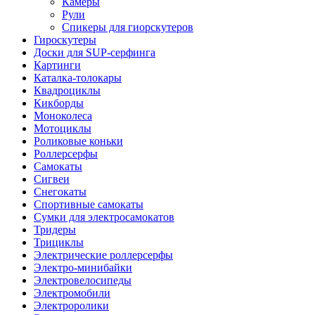
Камеры
Рули
Спикеры для гиорскутеров
Гироскутеры
Доски для SUP-серфинга
Картинги
Каталка-толокары
Квадроциклы
Кикборды
Моноколеса
Мотоциклы
Роликовые коньки
Роллерсерфы
Самокаты
Сигвеи
Снегокаты
Спортивные самокаты
Сумки для электросамокатов
Тридеры
Трициклы
Электрические роллерсерфы
Электро-минибайки
Электровелосипеды
Электромобили
Электроролики