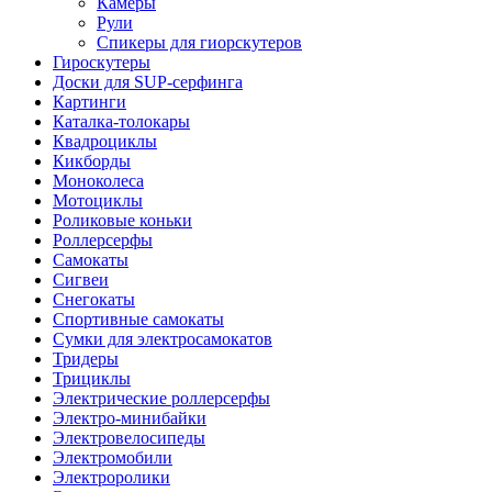
Камеры
Рули
Спикеры для гиорскутеров
Гироскутеры
Доски для SUP-серфинга
Картинги
Каталка-толокары
Квадроциклы
Кикборды
Моноколеса
Мотоциклы
Роликовые коньки
Роллерсерфы
Самокаты
Сигвеи
Снегокаты
Спортивные самокаты
Сумки для электросамокатов
Тридеры
Трициклы
Электрические роллерсерфы
Электро-минибайки
Электровелосипеды
Электромобили
Электроролики