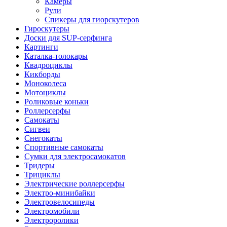
Камеры
Рули
Спикеры для гиорскутеров
Гироскутеры
Доски для SUP-серфинга
Картинги
Каталка-толокары
Квадроциклы
Кикборды
Моноколеса
Мотоциклы
Роликовые коньки
Роллерсерфы
Самокаты
Сигвеи
Снегокаты
Спортивные самокаты
Сумки для электросамокатов
Тридеры
Трициклы
Электрические роллерсерфы
Электро-минибайки
Электровелосипеды
Электромобили
Электроролики