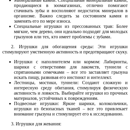
Минеральные камни: Специальные минеральные камни,
продающиеся в зоомагазинах, отлично помогают
стачивать зубы и восполняют недостаток минералов в
организме. Важно следить за состоянием камня и
заменять его по мере износа.
Специальные игрушки из прессованных трав: Более
мягкие, чем дерево, они идеально подходят для молодых
грызунов или тех, кто имеет проблемы с зубами.
2. Игрушки для обогащения среды: Эти игрушки
стимулируют умственную активность и предотвращают скуку.
Игрушки с наполнителем или кормом: Лабиринты,
шарики с отверстиями для лакомств, туннели с
спрятанными семечками – все это заставляет грызуна
искать пищу, развивая его инстинкт и интеллект.
Лестницы, мостики, туннели: Создают сложную и
интересную среду обитания, стимулируя физическую
активность и ловкость. Выбирайте игрушки из прочных
материалов, устойчивых к повреждениям.
Подвесные игрушки: Яркие шарики, колокольчики,
игрушки из безопасных тканей – все это привлекает
внимание грызуна и стимулирует его к исследованию.
3. Игрушки для жевания: